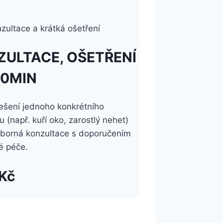
zultace a krátká ošetření
ZULTACE, OŠETŘENÍ
30MIN
ešení jednoho konkrétního
 (např. kuří oko, zarostlý nehet)
borná konzultace s doporučením
é péče.
Kč