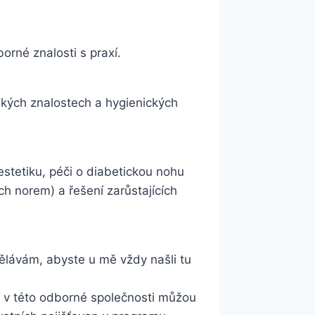
borné znalosti s praxí.
kých znalostech a hygienických
estetiku, péči o diabetickou nohu
h norem) a řešení zarůstajících
dělávám, abyste u mě vždy našli tu
ví v této odborné společnosti můžou