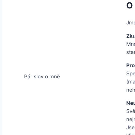
O
Jme
Zku
Mno
sta
Pro
Spe
Pár slov o mně
(ma
neh
Neu
Svě
nej
Js