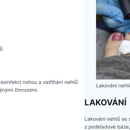
tů
esinfekci nohou a ostříhání nehtů
Lakování neht
inými činnostmi.
LAKOVÁNÍ
Lakování nehtů se 
z podkladové báze, 