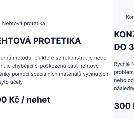
Kon
Nehtová protetika
KON
EHTOVÁ PROTETIKA
DO 
orná metoda, při které se rekonstruuje nebo
Rychlé ř
ňuje chybějící či poškozená část nehtové
problému
énky pomocí speciálních materiálů vyvinutých
nebo od
tyto účely.
následn
0 Kč / nehet
300 