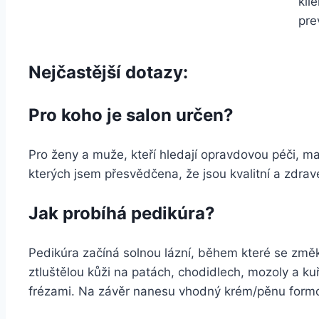
kli
pre
Nejčastější dotazy
:
Pro koho je salon určen?
Pro ženy a muže, kteří hledají opravdovou péči, m
kterých jsem přesvědčena, že jsou kvalitní a zdravé
Jak probíhá pedikúra?
Pedikúra začíná solnou lázní, během které se změk
ztluštělou kůži na patách, chodidlech, mozoly a k
frézami. Na závěr nanesu vhodný krém/pěnu for