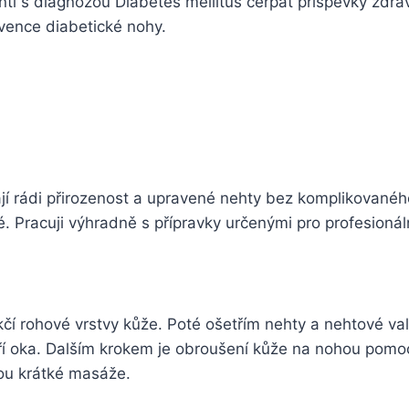
enti s diagnózou Diabetes mellitus čerpat příspěvky zdr
vence diabetické nohy.
ají rádi přirozenost a upravené nehty bez komplikovanéh
. Pracuji výhradně s přípravky určenými pro profesionáln
čí rohové vrstvy kůže. Poté ošetřím nehty a nehtové v
uří oka. Dalším krokem je obroušení kůže na nohou pomo
mou krátké masáže.