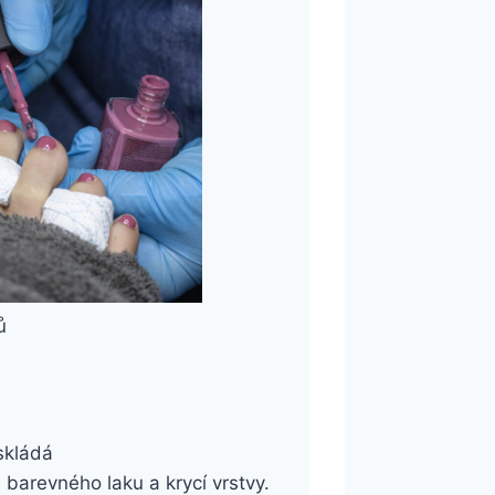
ů
skládá
barevného laku a krycí vrstvy.