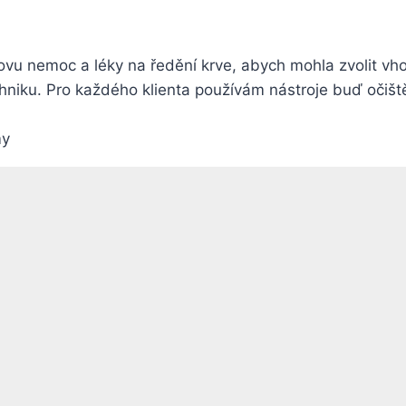
rovu nemoc a léky na ředění krve, abych mohla zvolit vho
chniku. Pro každého klienta používám nástroje buď očiš
my