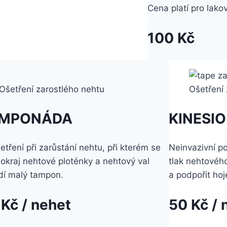
Cena platí pro lako
100 Kč
Ošetření zarostlého nehtu
Ošetření
MPONÁDA
KINESIO
etření při zarůstání nehtu, při kterém se
Neinvazivní po
okraj nehtové ploténky a nehtový val
tlak nehtového
dí malý tampon.
a podpořit hoj
 Kč / nehet
50 Kč / 