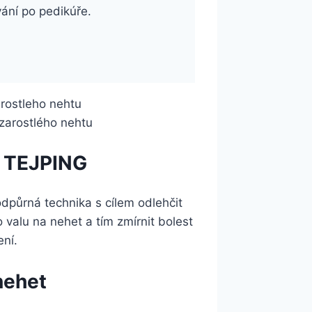
vání po pedikúře.
 zarostlého nehtu
 TEJPING
dpůrná technika s cílem odlehčit
 valu na nehet a tím zmírnit bolest
ení.
nehet