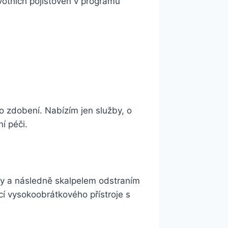
avotních pojišťoven v programu
o zdobení. Nabízím jen služby, o
í péči.
aly a následně skalpelem odstraním
cí vysokoobrátkového přístroje s