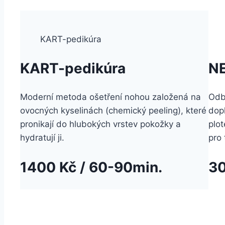
KART-pedikúra
KART-pedikúra
N
Moderní metoda ošetření nohou založená na
Odb
ovocných kyselinách (chemický peeling), které
dopl
pronikají do hlubokých vrstev pokožky a
plot
hydratují ji.
pro 
1400 Kč
/
60-90min.
30