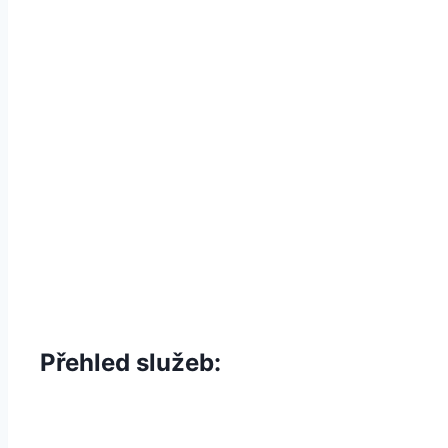
Profesionální péče pro zdraví a le
KATEŘINA KUKLOVÁ
Krátká 10
693 01 Hustopeče
+420 775 443 297
info@pedikurahustopece.cz
Přehled služeb
: