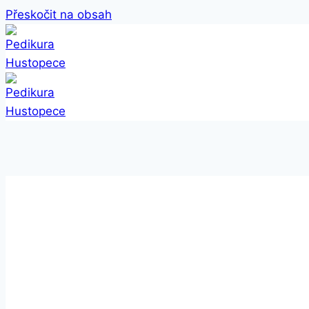
Přeskočit na obsah
PŘÍSTROJOVÁ PE