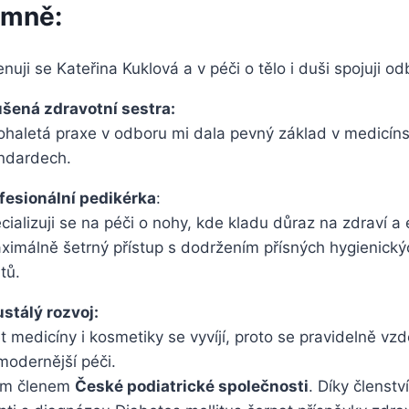
 mně:
nuji se Kateřina Kuklová a v péči o tělo i duši spojuji od
šená zdravotní sestra:
haletá praxe v odboru mi dala pevný základ v medicíns
ndardech.
fesionální pedikérka
:
cializuji se na péči o nohy, kde kladu důraz na zdraví a 
ximálně šetrný přístup s dodržením přísných hygienickýc
tů.
stálý rozvoj:
t medicíny i kosmetiky se vyvíjí, proto se pravidelně vz
modernější péči.
em členem
České podiatrické společnosti
. Díky členst